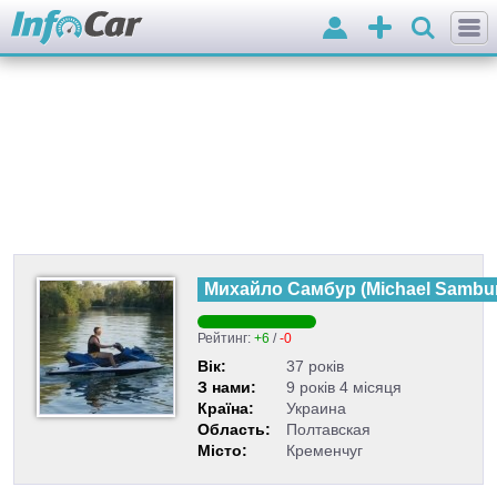
Вхід
Додати
оголошення
Михайло Самбур
(
Michael Sambu
Рейтинг:
+6
/
-0
Вік:
37 років
З нами:
9 років 4 місяця
Країна:
Украина
Область:
Полтавская
Місто:
Кременчуг