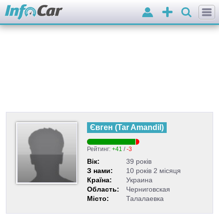
Вхід
Додати
оголошення
Євген
(
Tar Amandil
)
Рейтинг:
+41
/
-3
Вік:
39 років
З нами:
10 років 2 місяця
Країна:
Украина
Область:
Черниговская
Місто:
Талалаевка