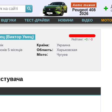
ВІДГУКИ
ТЕСТ-ДРАЙВИ
НОВИНИ
ВІДЕО
МОТО
мец
(
Виктор Умец
)
Рейтинг:
+0
/
-0
рік
Країна:
Украина
років 5 місяців
Область:
Харьковская
Місто:
Чугуев
истувача