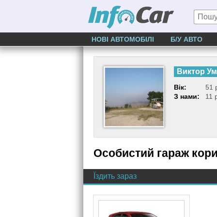
НОВІ АВТОМОБІЛІ
Б/У АВТО
Виктор У
Вік:
51 
З нами:
11 
Особистий гараж кор
Їздить зараз