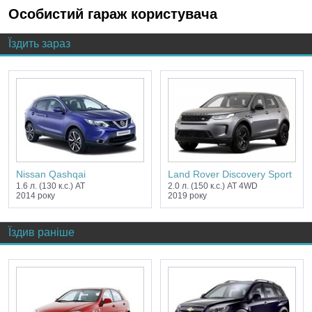
Особистий гараж користувача
Їздить зараз
Nissan Qashqai
Land Rover Discovery Sport
1.6 л. (130 к.с.) AT
2.0 л. (150 к.с.) AT 4WD
2014 року
2019 року
Їздив раніше