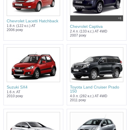
+1
Chevrolet Lacetti Hatchback
1.8 л. (122 к.с.) AT
Chevrolet Captiva
2006 року
2.4 л. (133 к.с.) AT 4WD
2007 року
Suzuki SX4
Toyota Land Cruiser Prado
150
1.6 л. AT
2010 року
4.0 л. (282 к.с.) AT 4WD
2011 року