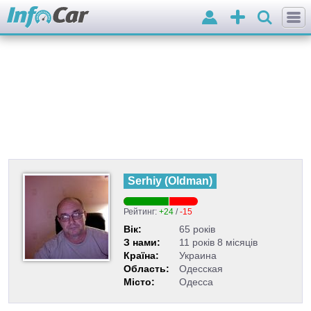
Вхід
Додати
оголошення
Serhiy
(
Oldman
)
Рейтинг:
+24
/
-15
Вік:
65 років
З нами:
11 років 8 місяців
Країна:
Украина
Область:
Одесская
Місто:
Одесса