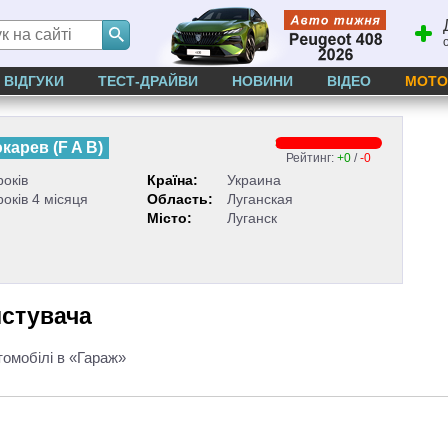
ВІДГУКИ
ТЕСТ-ДРАЙВИ
НОВИНИ
ВІДЕО
МОТО
юкарев
(
F A B
)
Рейтинг:
+0
/
-0
років
Країна:
Украина
років 4 місяця
Область:
Луганская
Місто:
Луганск
истувача
томобілі в «Гараж»