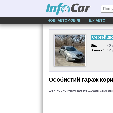
НОВІ АВТОМОБІЛІ
Б/У АВТО
Сергей Д
Вік:
40 
З нами:
12 
Особистий гараж кор
Цей користувач ще не додав свої ав