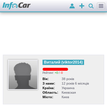
Вхід
Додати
оголошення
Виталий
(
viktor2014
)
Рейтинг:
+0
/
-0
Вік:
38 років
З нами:
12 років 6 місяців
Країна:
Украина
Область:
Киевская
Місто:
Киев