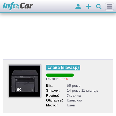
Вхід
Додати
оголошення
слава
(
slavasp
)
Рейтинг:
+1
/
-0
Вік:
56 років
З нами:
14 років 11 місяців
Країна:
Украина
Область:
Киевская
Місто:
Киев