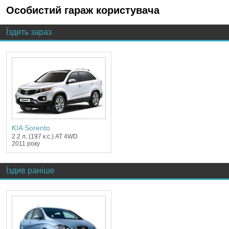
Особистий гараж користувача
Їздить зараз
KIA Sorento
2.2 л. (197 к.с.) AT 4WD
2011 року
Їздив раніше