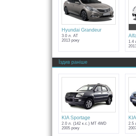
Hyundai Grandeur
Alf
3.0 л. AT
2013 року
1.4 
201
Їздив раніше
KIA Sportage
KIA
2.0 л. (142 к.с.) MT 4WD
2.5 
2005 року
200