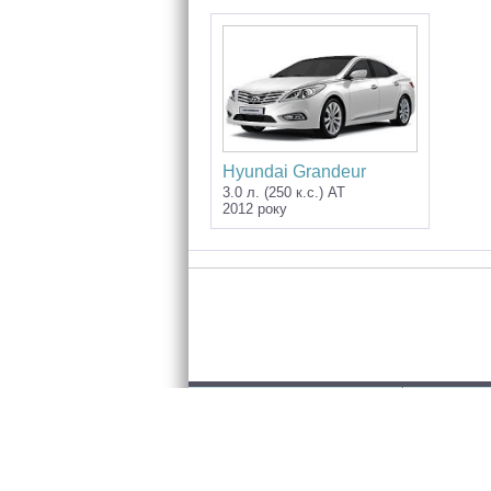
Hyundai Grandeur
3.0 л. (250 к.с.) AT
2012 року
Розміщенн
2005-2026 © «InfoCar.ua»™
Контакти
Правила с
Конфіденці