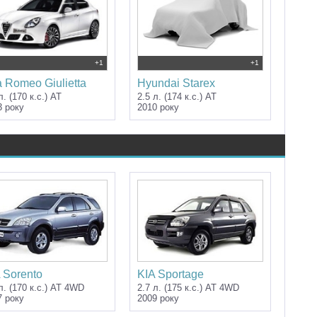
+1
+1
a Romeo Giulietta
Hyundai Starex
л. (170 к.с.) AT
2.5 л. (174 к.с.) AT
3 року
2010 року
 Sorento
KIA Sportage
л. (170 к.с.) AT 4WD
2.7 л. (175 к.с.) AT 4WD
7 року
2009 року