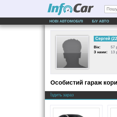
НОВІ АВТОМОБІЛІ
Б/У АВТО
Сергей
(
2
Вік:
57 
З нами:
13 
Особистий гараж кор
Їздить зараз