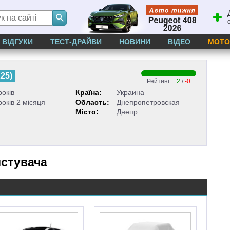
ВІДГУКИ
ТЕСТ-ДРАЙВИ
НОВИНИ
ВІДЕО
МОТО
225
)
Рейтинг:
+2
/
-0
років
Країна:
Украина
років 2 місяця
Область:
Днепропетровская
Місто:
Днепр
истувача