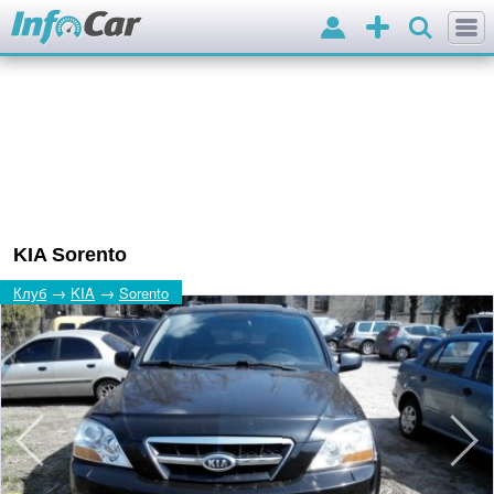
Вхід
Додати
оголошення
KIA Sorento
→
→
Клуб
KIA
Sorento