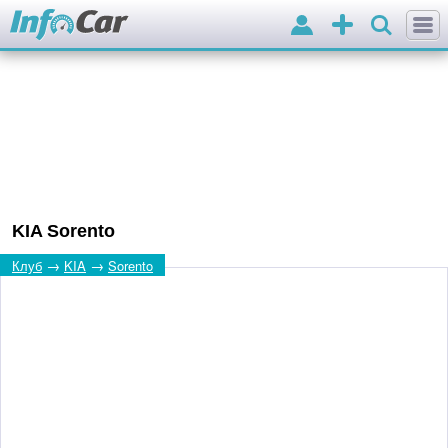
Вхід
Додати
оголошення
KIA Sorento
→
→
Клуб
KIA
Sorento