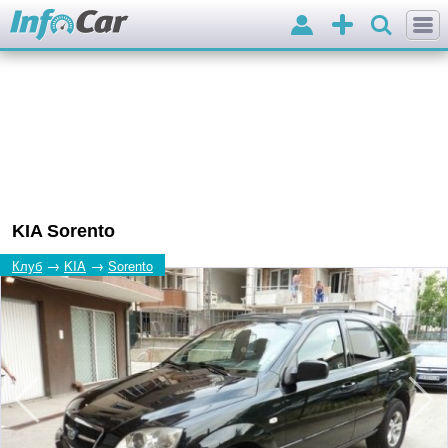
Вхід
Додати
оголошення
KIA Sorento
→
→
Клуб
KIA
Sorento