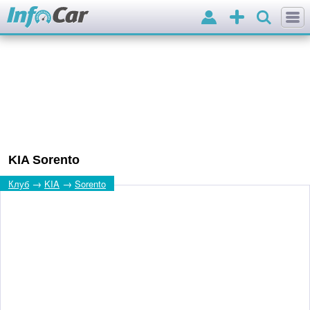
Вхід
Додати
оголошення
KIA Sorento
→
→
Клуб
KIA
Sorento