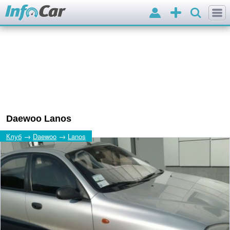
Вхід
Додати
оголошення
Daewoo Lanos
→
→
Клуб
Daewoo
Lanos