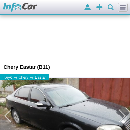
Вхід
Додати
оголошення
Chery Eastar (B11)
→
→
Клуб
Chery
Eastar